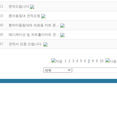
51
문의드립니다
50
환자용침대 견적요청
49
환자이동침대와 의료용 카트 문…
48
메디케이션 및 챠트홀더카트 견…
47
견적서 요청 드립니다.
1
2
3
4
5
6
8
9
10
7