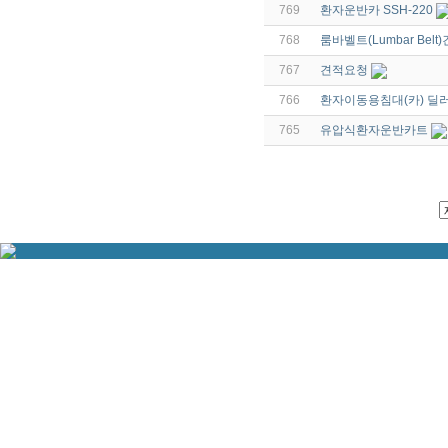
769
환자운반카 SSH-220
768
룸바벨트(Lumbar Bel
767
견적요청
766
환자이동용침대(카) 딜
765
유압식환자운반카트