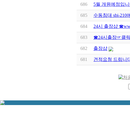
686
5월 개원예정입니
685
수동침대 sbi-21
684
24시 출장샵 ☎www
683
☎24시출장☞클릭w
682
출장샵
681
견적요청 드립니